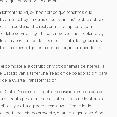
dato que habremos de cumplir”.
parlamentario, -dijo- “nos parece que tenemos que
 obviamente hoy en otras circunstancias”. Sobre sobre el
está la austeridad, a realizar un presupuesto con
 le debe servir a la gente para resolver sus problemas, y
Morena a los cargos de elección popular, los gobiernos
stos en exceso, ligados a corrupción, incumpliéndole a
n el combate a la corrupción y otros temas de interés, la
del Estado van a tener una “relación de colaboración” para
to de la Cuarta Transformación.
no Castro “no existe un gobierno dividido, eso es básico
ra de contrapeso, cuando el voto ciudadano le otorga el
lítica, y a otra el poder Legislativo, sí cabe lo de
es parte del mismo proyecto, cuando la gente votó por