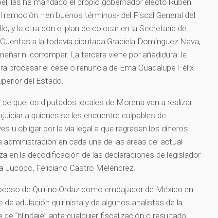
pel, las ha mandado el propio gobernador electo Rubén
l remoción –en buenos términos- del Fiscal General del
o, y la otra con el plan de colocar en la Secretaría de
 Cuentas a la todavía diputada Graciela Domínguez Nava,
meñar ni corromper. La tercera viene por añadidura: le
ura procesar el cese o renuncia de Ema Guadalupe Félix
Superior del Estado.
o de que los diputados locales de Morena van a realizar
juiciar a quienes se les encuentre culpables de
s u obligar por la vía legal a que regresen los dineros
a administración en cada una de las áreas del actual
iza en la decodificación de las declaraciones de legislador
 la Jucopo, Feliciano Castro Meléndrez.
oceso de Quirino Ordaz como embajador de México en
e de adulación quirinista y de algunos analistas de la
e de “blindaje” ante cualquier fiscalización o resultado