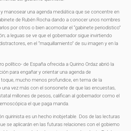
car y manosear una agenda mediática que se concentre en
el gabinete de Rubén Rocha dando a conocer unos nombres
iarlos por otros o bien acomodar el “gabinete periodístico”
ón; a leguas se ve que el gobernador sigue invirtiendo
 distractores, en el “maquillamiento” de su imagen y en la
ro político- de España ofrecida a Quirino Ordaz abrió la
ción para engañar y orientar una agenda de
 toque, mucho menos profundice, en tema de la
do una vez más con el sonsonete de que las encuestas,
statal millones de pesos, califican al gobernador como el
a demoscópica el que paga manda.
n quirinista es un hecho inobjetable. Dos de las lecturas
que se aplicarán en las futuras relaciones con el gobierno