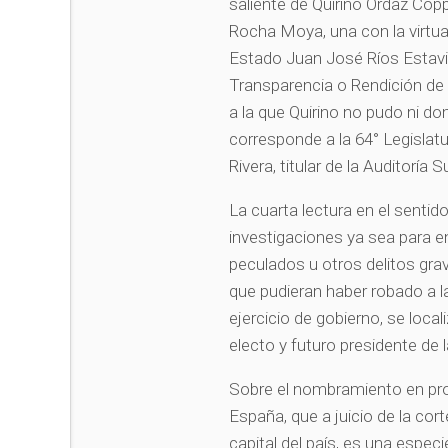
saliente de Quirino Ordaz Cop
Rocha Moya, una con la virtua
Estado Juan José Ríos Estavill
Transparencia o Rendición de
a la que Quirino no pudo ni do
corresponde a la 64° Legislat
Rivera, titular de la Auditoría 
La cuarta lectura en el sentid
investigaciones ya sea para en
peculados u otros delitos grave
que pudieran haber robado a l
ejercicio de gobierno, se local
electo y futuro presidente de
Sobre el nombramiento en pr
España, que a juicio de la cort
capital del país, es una especi