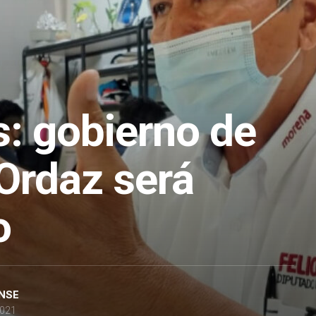
s: gobierno de
 Ordaz será
o
NSE
2021