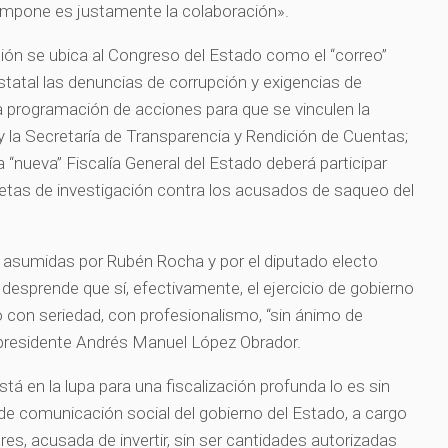
 impone es justamente la colaboración».
ción se ubica al Congreso del Estado como el “correo”
estatal las denuncias de corrupción y exigencias de
 la programación de acciones para que se vinculen la
y la Secretaría de Transparencia y Rendición de Cuentas;
a “nueva” Fiscalía General del Estado deberá participar
etas de investigación contra los acusados de saqueo del
s asumidas por Rubén Rocha y por el diputado electo
desprende que sí, efectivamente, el ejercicio de gobierno
o con seriedad, con profesionalismo, “sin ánimo de
l presidente Andrés Manuel López Obrador.
á en la lupa para una fiscalización profunda lo es sin
 de comunicación social del gobierno del Estado, a cargo
es, acusada de invertir, sin ser cantidades autorizadas