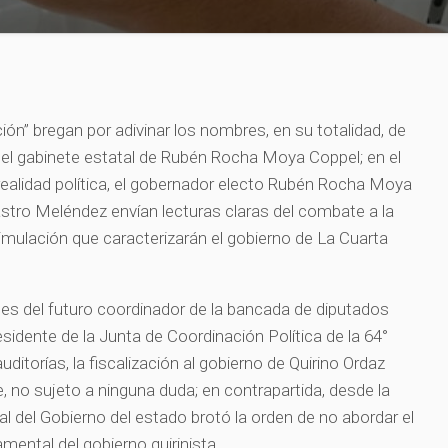
ión” bregan por adivinar los nombres, en su totalidad, de
 el gabinete estatal de Rubén Rocha Moya Coppel; en el
 realidad política, el gobernador electo Rubén Rocha Moya
Castro Meléndez envían lecturas claras del combate a la
simulación que caracterizarán el gobierno de La Cuarta
es del futuro coordinador de la bancada de diputados
esidente de la Junta de Coordinación Política de la 64°
auditorías, la fiscalización al gobierno de Quirino Ordaz
, no sujeto a ninguna duda; en contrapartida, desde la
l del Gobierno del estado brotó la orden de no abordar el
mental del gobierno quirinista.