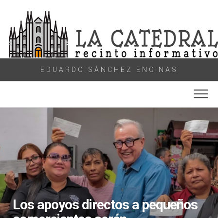
Skip
to
content
EDUARDO SÁNCHEZ ENCINAS
Los apoyos directos a pequeños