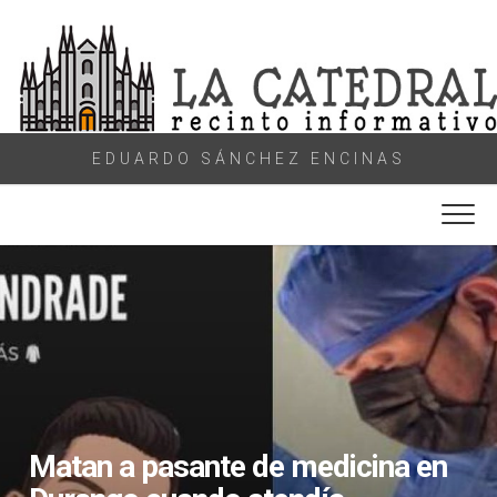
Skip
to
content
EDUARDO SÁNCHEZ ENCINAS
Matan a pasante de medicina en