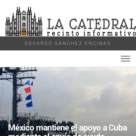
Skip
to
content
EDUARDO SÁNCHEZ ENCINAS
México mantiene el apoyo a Cuba