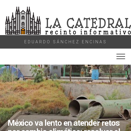
Skip
to
content
EDUARDO SÁNCHEZ ENCINAS
México va lento en atender retos