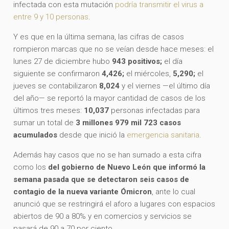
infectada con esta mutación
podría transmitir el virus a
entre 9 y 10 personas
.
Y es que en la última semana, las cifras de casos
rompieron marcas que no se veían desde hace meses: el
lunes 27 de diciembre hubo
943 positivos;
el día
siguiente se confirmaron
4,426;
el miércoles,
5,290;
el
jueves se contabilizaron
8,024
y el viernes —el último día
del año— se reportó la mayor cantidad de casos de los
últimos tres meses:
10,037
personas infectadas para
sumar un total de
3 millones 979 mil 723 casos
acumulados
desde que inició la
emergencia sanitaria
.
Además hay casos que no se han sumado a esta cifra
como los
del gobierno de Nuevo León que informó la
semana pasada que se detectaron seis casos de
contagio de la nueva variante Ómicron
, ante lo cual
anunció que se restringirá el aforo a lugares con espacios
abiertos de 90 a 80% y en comercios y servicios se
pasará de 90 a 70 por ciento.