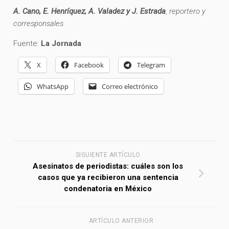
A. Cano, E. Henríquez, A. Valadez y J. Estrada
,
reportero y
corresponsales
Fuente:
La Jornada
X
Facebook
Telegram
WhatsApp
Correo electrónico
SIGUIENTE ARTÍCULO
Asesinatos de periodistas: cuáles son los
casos que ya recibieron una sentencia
condenatoria en México
ARTÍCULO ANTERIOR