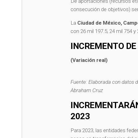
De aportaciones (recursos et
consecución de objetivos) ser
La
Ciudad de México, Camp
con 26 mil 197.5, 24 mil 754 y
INCREMENTO DE 
(Variación real)
Fuente: Elaborada con datos de
Abraham Cruz
INCREMENTARÁN
2023
Para 2023, las entidades feder