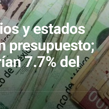
ios y estados
n presupuesto;
rían 7.7% del
2022