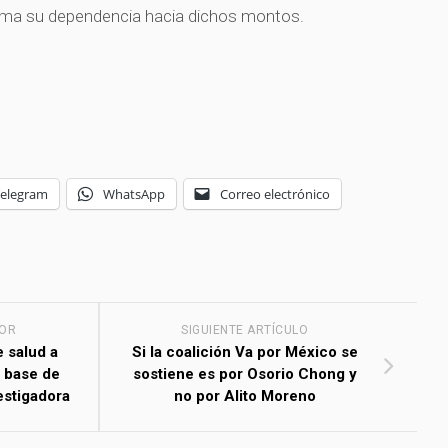
irma su dependencia hacia dichos montos.
Telegram
WhatsApp
Correo electrónico
IOR
SIGUIENTE ARTÍCULO
e salud a
Si la coalición Va por México se
a base de
sostiene es por Osorio Chong y
estigadora
no por Alito Moreno