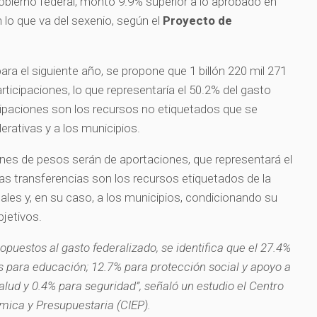
obierno federal, monto 9.9% superior a lo aprobado en
 lo que va del sexenio, según el
Proyecto de
a el siguiente año, se propone que 1 billón 220 mil 271
ticipaciones, lo que representaría el 50.2% del gasto
icipaciones son los recursos no etiquetados que se
derativas y a los municipios.
lones de pesos serán de aportaciones, que representará el
las transferencias son los recursos etiquetados de la
ales y, en su caso, a los municipios, condicionando su
jetivos.
ropuestos al gasto federalizado, se identifica que el 27.4%
os para educación; 12.7% para protección social y apoyo a
salud y 0.4% para seguridad”, señaló un estudio el Centro
mica y Presupuestaria (CIEP).