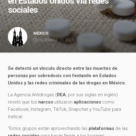
en Estados Unidos vía redes
sociales
MÉXICO
DICIEMBRE 17, 2021
Se detectó un vínculo directo entre las muertes de
personas por sobredosis con fentanilo en Estados
Unidos y las redes criminales de las drogas en México.
La Agencia Antidrogas (
DEA
, por sus siglas en inglés)
reveló que los
narcos
utilizaron
aplicaciones
como
Facebook, Instagram, TikTok, Snapchat y YouTube para
traficar.
“Estos grupos están aprovechando las
plataformas
de las
redes sociales
para hacer llegar a los hogares