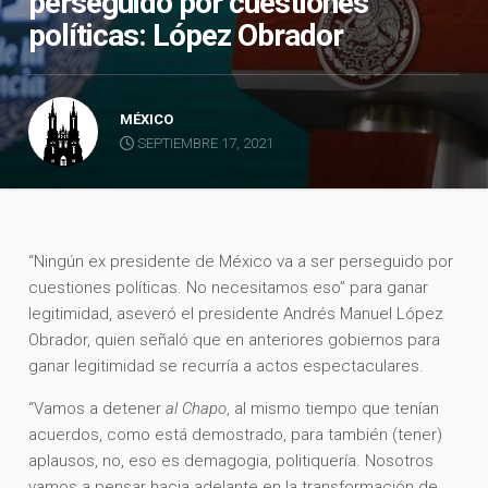
perseguido por cuestiones
políticas: López Obrador
MÉXICO
SEPTIEMBRE 17, 2021
“Ningún ex presidente de México va a ser perseguido por
cuestiones políticas. No necesitamos eso” para ganar
legitimidad, aseveró el presidente Andrés Manuel López
Obrador, quien señaló que en anteriores gobiernos para
ganar legitimidad se recurría a actos espectaculares.
“Vamos a detener
al Chapo
, al mismo tiempo que tenían
acuerdos, como está demostrado, para también (tener)
aplausos, no, eso es demagogia, politiquería. Nosotros
vamos a pensar hacia adelante en la transformación de