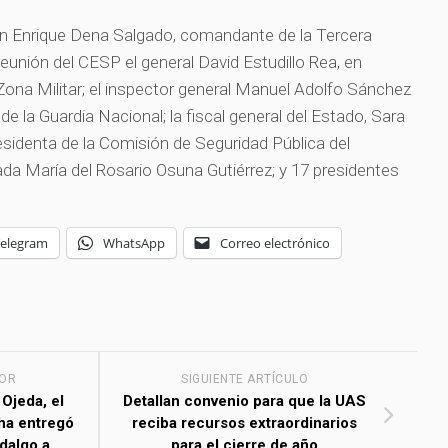
ón Enrique Dena Salgado, comandante de la Tercera
 reunión del CESP el general David Estudillo Rea, en
ona Militar; el inspector general Manuel Adolfo Sánchez
e la Guardia Nacional; la fiscal general del Estado, Sara
esidenta de la Comisión de Seguridad Pública del
ada María del Rosario Osuna Gutiérrez; y 17 presidentes
Telegram
WhatsApp
Correo electrónico
IOR
SIGUIENTE ARTÍCULO
Ojeda, el
Detallan convenio para que la UAS
ha entregó
reciba recursos extraordinarios
dalgo a
para el cierre de año