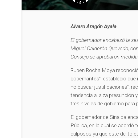
Alvaro Aragón Ayala
El gobernador encabezó la ses
Miguel Calderón Quevedo, com
Consejo se aprobaron medidas 
Rubén Rocha Moya reconoció q
gobernantes”, estableció que
no buscar justificaciones”, re
tendencia al alza presunción y
tres niveles de gobierno para p
El gobernador de Sinaloa enca
Pública, en la cual se acordó 
culposos ya que este delito e