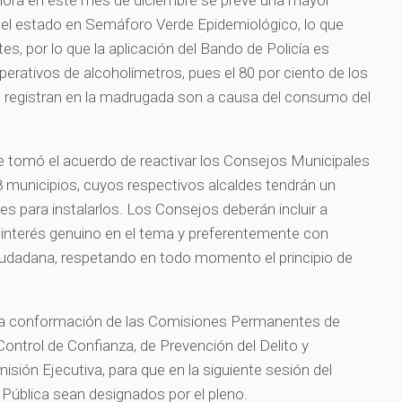
ahora en este mes de diciembre se prevé una mayor
ar el estado en Semáforo Verde Epidemiológico, lo que
tes, por lo que la aplicación del Bando de Policía es
perativos de alcoholímetros, pues el 80 por ciento de los
e registran en la madrugada son a causa del consumo del
 se tomó el acuerdo de reactivar los Consejos Municipales
8 municipios, cuyos respectivos alcaldes tendrán un
es para instalarlos. Los Consejos deberán incluir a
interés genuino en el tema y preferentemente con
ciudadana, respetando en todo momento el principio de
 a la conformación de las Comisiones Permanentes de
Control de Confianza, de Prevención del Delito y
sión Ejecutiva, para que en la siguiente sesión del
 Pública sean designados por el pleno.