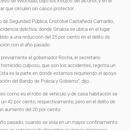
so de velocidad, bajo los influjos del alcohol, y en el
ar que circulen sin casco protector.
io de Seguridad Pública, Cristóbal Castañeda Camarillo,
ncidencia delictiva, donde Sinaloa se ubica en el lugar
bido a una reducción del 25 por ciento en el delito de
ación con el año pasado.
 previamente el gobernador Rocha, el secretario
 homicidio culposo, que son los accidentes, registra un
“Esta es la parte en donde estamos requiriendo el apoyo
ación del Bando de Policía y Gobierno”, dijo.
es como es el robo de vehículo y de casa habitación se
un 42 por ciento, respectivamente, pero en el delito de
 un aumento del 20 por ciento.
 año pasado, cuando se vivía en un mayor confinamiento