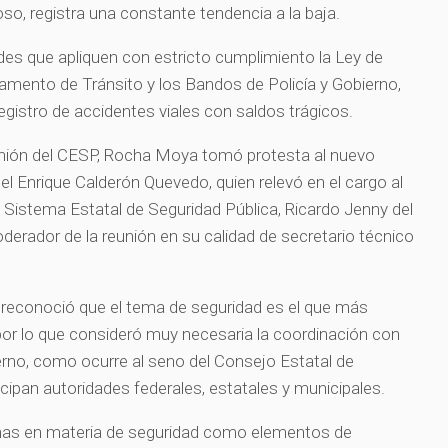
oso, registra una constante tendencia a la baja.
ldes que apliquen con estricto cumplimiento la Ley de
lamento de Tránsito y los Bandos de Policía y Gobierno,
egistro de accidentes viales con saldos trágicos.
unión del CESP, Rocha Moya tomó protesta al nuevo
l Enrique Calderón Quevedo, quien relevó en el cargo al
l Sistema Estatal de Seguridad Pública, Ricardo Jenny del
erador de la reunión en su calidad de secretario técnico
 reconoció que el tema de seguridad es el que más
por lo que consideró muy necesaria la coordinación con
erno, como ocurre al seno del Consejo Estatal de
icipan autoridades federales, estatales y municipales.
enas en materia de seguridad como elementos de