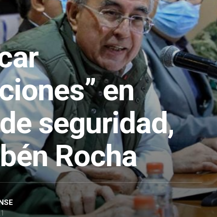
car
aciones” en
 de seguridad,
ubén Rocha
NSE
21