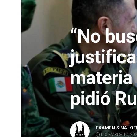
“No bus
justific
materia
pidió R
EXAMEN SINALOE
DICIEMBRE 10, 20