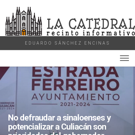
Skip
to
content
EDUARDO SÁNCHEZ ENCINAS
No defraudar a sinaloenses y
potencializar a Culiacán son