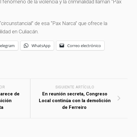
l fenómeno de la violencia y la criminalidad llaman “Pax
“circunstancial” de esa “Pax Narca” que ofrece la
ilidad en Culiacán.
Telegram
WhatsApp
Correo electrónico
IOR
SIGUIENTE ARTÍCULO
carece de
En reunión secreta, Congreso
sición
Local continúa con la demolición
ta
de Ferreiro