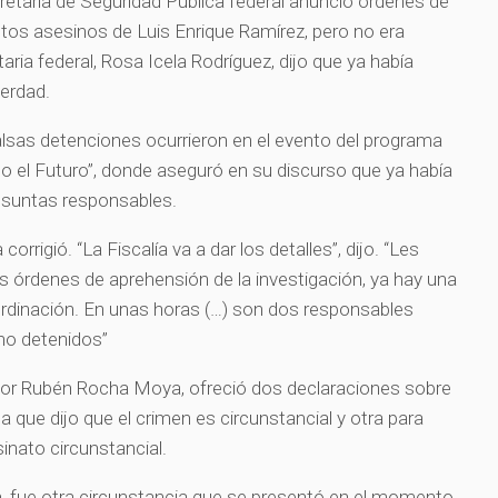
taría de Seguridad Pública federal anunció órdenes de
tos asesinos de Luis Enrique Ramírez, pero no era
aria federal, Rosa Icela Rodríguez, dijo que ya había
verdad.
alsas detenciones ocurrieron en el evento del programa
 el Futuro”, donde aseguró en su discurso que ya había
esuntas responsables.
orrigió. “La Fiscalía va a dar los detalles”, dijo. “Les
s órdenes de aprehensión de la investigación, ya hay una
ordinación. En unas horas (…) son dos responsables
 no detenidos”
nador Rubén Rocha Moya, ofreció dos declaraciones sobre
la que dijo que el crimen es circunstancial y otra para
sinato circunstancial.
n, fue otra circunstancia que se presentó en el momento