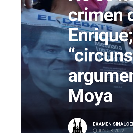
crimen 
Enrique;
“circuns
argume
Moya
EXAMEN SINALOE
JUNIO 8, 2022