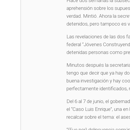
Hace dos semanas la subsecre
aprehensión sobre los supues
verdad. Mintió. Ahora la secret
detenidos, pero tampoco es 
Las revelaciones de las dos f
federal “Jóvenes Construyendo
detenidas personas como pr
Minutos después la secretaria c
tengo que decir que ya hay do
buena investigación y hay co
perfectamente identificados,
Del 6 al 7 de junio, el gober
el “Caso Luis Enrique”, una en 
recalcar sobre el tema: el ase
“(Fue por) delincuencia comú