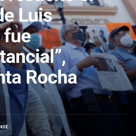
de Luis
 fue
tancial”,
nta Rocha
NSE