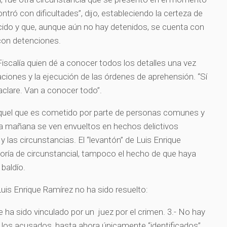
ntró con dificultades”, dijo, estableciendo la certeza de
cido y que, aunque aún no hay detenidos, se cuenta con
con detenciones.
Fiscalía quien dé a conocer todos los detalles una vez
aciones y la ejecución de las órdenes de aprehensión. “Sí
aclare. Van a conocer todo”.
aquel que es cometido por parte de personas comunes y
 la mañana se ven envueltos en hechos delictivos
 las circunstancias. El “levantón” de Luis Enrique
oría de circunstancial, tampoco el hecho de que haya
 baldío.
 Luis Enrique Ramírez no ha sido resuelto:
e ha sido vinculado por un juez por el crimen. 3.- No hay
e los acusados, hasta ahora únicamente “identificados”