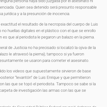
 ninguna persona haya sido juzgada por el asesinato ni
nciada. Quien sea detenido será presunto responsable
sa jurídica y a la presunción de inocencia.
exactitud el resultado de la necropsia del cuerpo de Luis
no huellas digitales en el plástico con el que se enrollo
n es que al periodista le pegaron un balazo en la pierna.
eral de Justicia no ha precisado si localizó la ojiva de la
alazo le atravesó la pierna); tampoco si ya fueron
presuntamente se usaron para cometer el asesinato.
dido los videos que supuestamente sirvieron de base
posterior “levantón” de Luis Enrique y que permitieron
 con las que se topó el periodista. Tampoco se sabe si la
la carpeta de investigación las armas con las que se