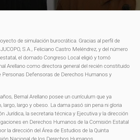
yecto de simulación burocrática. Gracias al perfil de
 JUCOPO, S.A., Feliciano Castro Meléndrez, y del número
o estatal, el domado Congreso Local eligió y tomó
al Arellano como directora general del recién constituido
n de Personas Defensoras de Derechos Humanos y
años, Bernal Arellano posee un currículum que ya
, largo, largo y obeso. La dama pasó sin pena ni gloria
ón Jurídica, la secretaria técnica y Ejecutiva y la dirección
estigaciones en Derechos Humanos de la Comisión Estatal
 la dirección del Área de Estudios de la Quinta
misión Nacional de los Derechos Humanos.