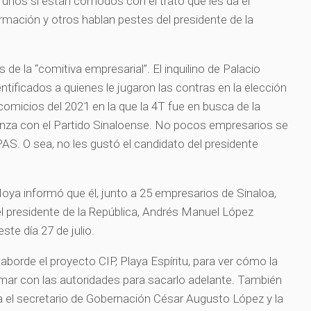
 unos sí están cómodos con el trato que les da el
rmación y otros hablan pestes del presidente de la
de la “comitiva empresarial”. El inquilino de Palacio
tificados a quienes le jugaron las contras en la elección
 comicios del 2021 en la que la 4T fue en busca de la
ianza con el Partido Sinaloense. No pocos empresarios se
S. O sea, no les gustó el candidato del presidente
ya informó que él, junto a 25 empresarios de Sinaloa,
el presidente de la República, Andrés Manuel López
este día 27 de julio.
aborde el proyecto CIP, Playa Espíritu, para ver cómo la
umar con las autoridades para sacarlo adelante. También
ta el secretario de Gobernación César Augusto López y la