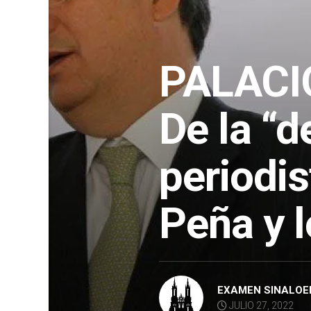
PALACI
De la “d
periodis
Peña y 
EXAMEN SINALOE
JULIO 27, 2022