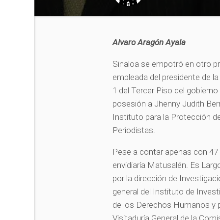
Alvaro Aragón Ayala
Sinaloa se empotró en otro pro
empleada del presidente de la
1 del Tercer Piso del gobiern
posesión a Jhenny Judith Bern
Instituto para la Protecció
Periodistas.
Pese a contar apenas con 47 
envidiaría Matusalén. Es Largo
por la dirección de Investigaci
general del Instituto de Inv
de los Derechos Humanos y por
Visitaduría General de la Co