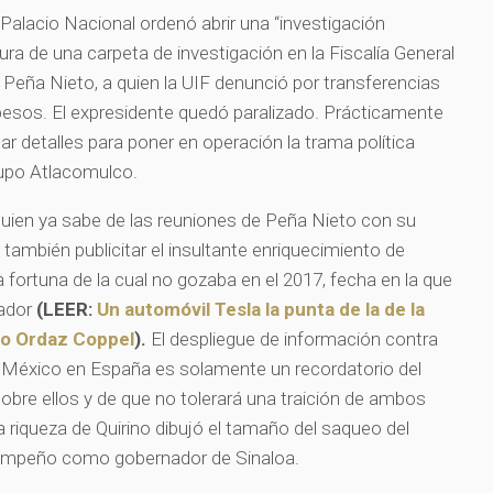
e Palacio Nacional ordenó abrir una “investigación
rtura de una carpeta de investigación en la Fiscalía General
 Peña Nieto, a quien la UIF denunció por transferencias
pesos. El expresidente quedó paralizado. Prácticamente
ar detalles para poner en operación la trama política
Grupo Atlacomulco.
quien ya sabe de las reuniones de Peña Nieto con su
ambién publicitar el insultante enriquecimiento de
 fortuna de la cual no gozaba en el 2017, fecha en la que
nador
(LEER:
Un automóvil Tesla la punta de la de la
ino Ordaz Coppel
).
El despliegue de información contra
 México en España es solamente un recordatorio del
obre ellos y de que no tolerará una traición de ambos
a riqueza de Quirino dibujó el tamaño del saqueo del
esempeño como gobernador de Sinaloa.