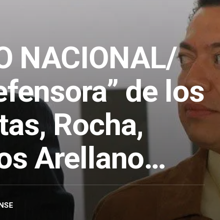
O NACIONAL/
efensora” de los
tas, Rocha,
los Arellano…
NSE