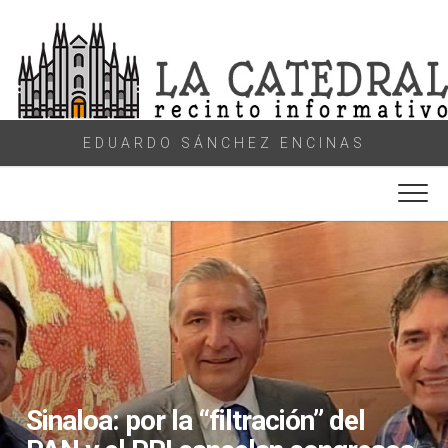
Skip
to
content
EDUARDO SÁNCHEZ ENCINAS
Sinaloa: por la “filtración” del