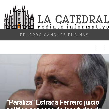
Skip
to
content
EDUARDO SÁNCHEZ ENCINAS
“Paraliza” Estrada Ferreiro juicio