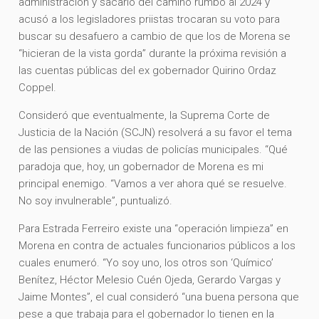
administración y sacarlo del camino rumbo al 2024 y
acusó a los legisladores priistas trocaran su voto para
buscar su desafuero a cambio de que los de Morena se
“hicieran de la vista gorda” durante la próxima revisión a
las cuentas públicas del ex gobernador Quirino Ordaz
Coppel.
Consideró que eventualmente, la Suprema Corte de
Justicia de la Nación (SCJN) resolverá a su favor el tema
de las pensiones a viudas de policías municipales. “Qué
paradoja que, hoy, un gobernador de Morena es mi
principal enemigo. “Vamos a ver ahora qué se resuelve.
No soy invulnerable”, puntualizó.
Para Estrada Ferreiro existe una “operación limpieza” en
Morena en contra de actuales funcionarios públicos a los
cuales enumeró. “Yo soy uno, los otros son ‘Químico’
Benítez, Héctor Melesio Cuén Ojeda, Gerardo Vargas y
Jaime Montes”, el cual consideró “una buena persona que
pese a que trabaja para el gobernador lo tienen en la