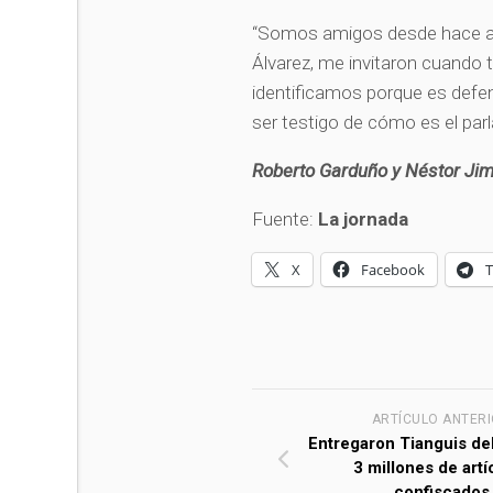
“Somos amigos desde hace alg
Álvarez, me invitaron cuando t
identificamos porque es defens
ser testigo de cómo es el par
Roberto Garduño y Néstor Ji
Fuente:
La jornada
X
Facebook
ARTÍCULO ANTER
Entregaron Tianguis de
3 millones de artí
confiscados