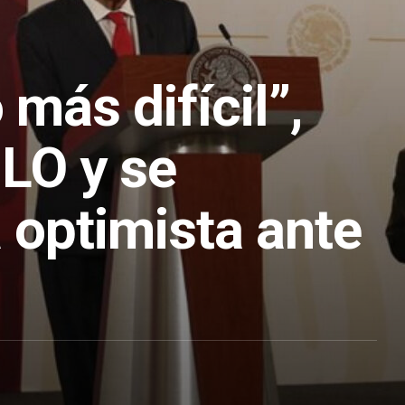
 más difícil”,
LO y se
 optimista ante