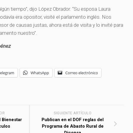
ún tiempo”, dijo López Obrador. “Su esposa Laura
odavía era opositor, visité el parlamento inglés. Nos
or de causas justas, ahora está de visita y lo invité para
lamento nuestro”.
ménez
Telegram
WhatsApp
Correo electrónico
IOR
SIGUIENTE ARTÍCULO
l Bienestar
Publican en el DOF reglas del
culos
Programa de Abasto Rural de
Diconsa