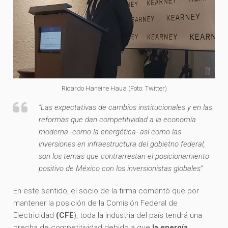
Ricardo Haneine Haua (Foto: Twitter)
“Las expectativas de cambios institucionales y en las
reformas que dan competitividad a la economía
moderna -como la energética- así como las
inversiones en infraestructura del gobietno federal,
son los temas que contrarrestan el posicionamiento
positivo de México con los inversionistas globales”
En este sentido, el socio de la firma comentó que por
mantener la posición de la Comisión Federal de
Electricidad
(CFE
), toda la industria del país tendrá una
brecha de competitividad debido a que
la energía