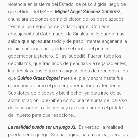
violencia en la sierra del Estado, se puso álgida luego de
que el líder del MASS,
Miguel Ángel Sánchez Gutiérrez
,
anunciara acciones como el platón de los desplazados
frente a los negocios de Ordaz Coppel. Con ese
empujoncito al Gobernador de Sinaloa no le quedó más
salida que apresurar todo y de paso intentar engañar a la
opinión pública endilgándose el mote del primer
gobernador justiciero. Sí, así sucedió. Fueron tales los
cebollazos, que tras años de penurias y a regañadientes,
los desplazados lograron asignaciones de recursos a los
que
Quirino Ordaz Coppel
metía el pie, y ahora hasta fue
reconocido como el primer gobernador en atenderlos.
Sus dotes de piadoso y bienhechor, ya para irse de su
administración, lo exhiben como una ternurita del paraíso
de la burocracia a la que hay que asustar con el petate
del muerto para que reaccione…
La realidad puede ser un juego XI.
Es verdad, la realidad
puede ser un juego. Suena ilógico, hasta surreal, pero los