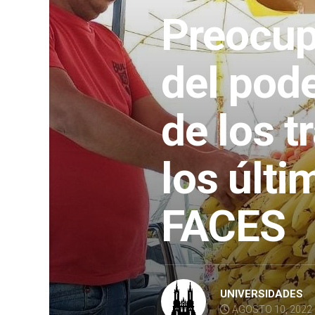
Preocup
del pode
de los t
los últ
FACES
UNIVERSIDADES
AGOSTO 10, 2022