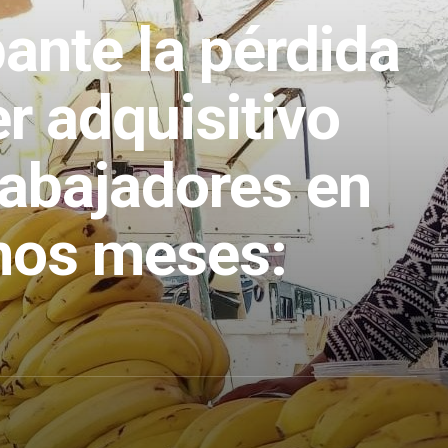
ante la pérdida
r adquisitivo
rabajadores en
imos meses: