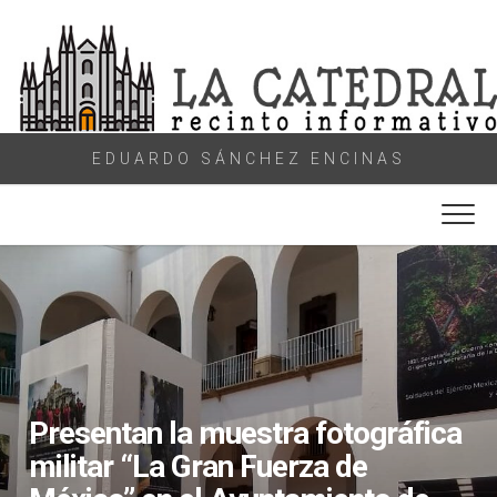
Skip
to
content
EDUARDO SÁNCHEZ ENCINAS
Presentan la muestra fotográfica
militar “La Gran Fuerza de