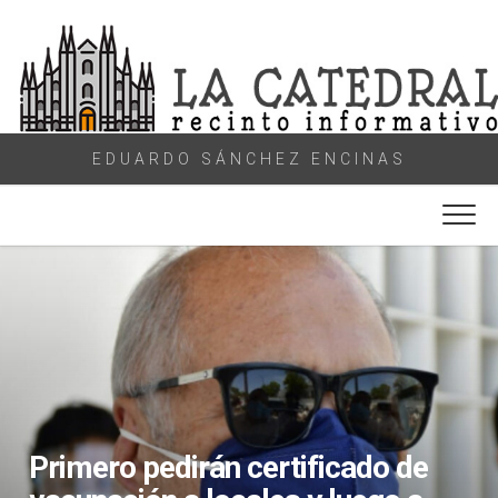
Skip
to
content
EDUARDO SÁNCHEZ ENCINAS
Primero pedirán certificado de