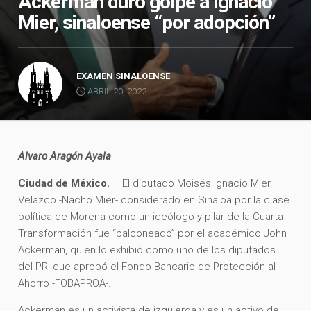
Ackerman duro golpe a Ignacio
Mier, sinaloense “por adopción”
EXAMEN SINALOENSE
ABRIL 20, 2022
Alvaro Aragón Ayala
Ciudad de México.
– El diputado Moisés Ignacio Mier
Velazco -Nacho Mier- considerado en Sinaloa por la clase
política de Morena como un ideólogo y pilar de la Cuarta
Transformación fue “balconeado” por el académico John
Ackerman, quien lo exhibió como uno de los diputados
del PRI que aprobó el Fondo Bancario de Protección al
Ahorro -FOBAPROA-.
Ackerman es un activista de izquierda y es un activo del