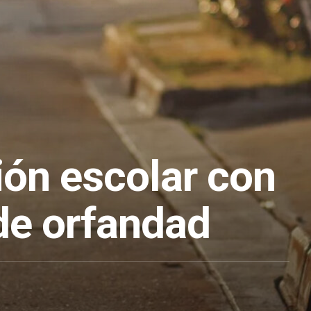
ión escolar con
de orfandad
1