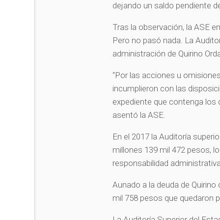
dejando un saldo pendiente d
Tras la observación, la ASE e
Pero no pasó nada. La Auditor
administración de Quirino Ord
“Por las acciones u omisiones
incumplieron con las disposicio
expediente que contenga los 
asentó la ASE.
En el 2017 la Auditoría super
millones 139 mil 472 pesos, l
responsabilidad administrativ
Aunado a la deuda de Quirino c
mil 758 pesos que quedaron p
La Auditoría Superior del Esta