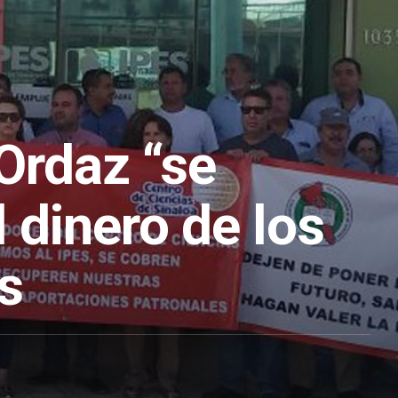
Ordaz “se
l dinero de los
s
1