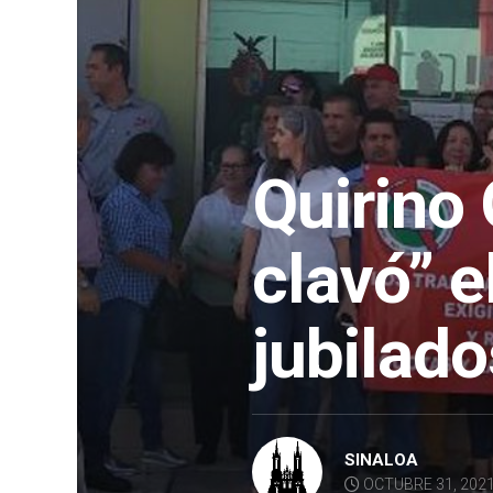
Quirino 
clavó” e
jubilado
SINALOA
OCTUBRE 31, 202