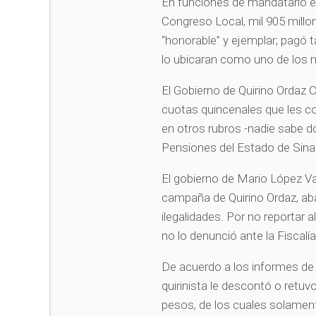
En funciones de mandatario est
Congreso Local, mil 905 mill
“honorable” y ejemplar; pagó 
lo ubicaran como uno de los 
El Gobierno de Quirino Ordaz 
cuotas quincenales que les cor
en otros rubros -nadie sabe dó
Pensiones del Estado de Sina
El gobierno de Mario López Va
campaña de Quirino Ordaz, ab
ilegalidades. Por no reportar 
no lo denunció ante la Fiscalí
De acuerdo a los informes de l
quirinista le descontó o retu
pesos, de los cuales solament