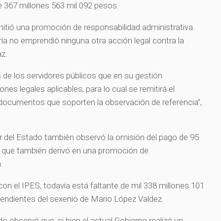
e 367 millones 563 mil 092 pesos.
mitió una promoción de responsabilidad administrativa.
ía no emprendió ninguna otra acción legal contra la
az.
 de los servidores públicos que en su gestión
nes legales aplicables, para lo cual se remitirá el
documentos que soporten la observación de referencia”,
ior del Estado también observó la omisión del pago de 95
o que también derivó en una promoción de
a.
on el IPES, todavía está faltante de mil 338 millones 101
endientes del sexenio de Mario López Valdez.
do observó que, si bien el actual Gobierno realizó un