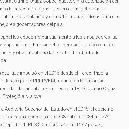
atal, Quirino Ordaz Coppel gastó, sin la autorización del
ones de pesos en la construcción de un gobernador
también por el silencio y contrató encuestadoras para que
mejores gobernadores del país.
Coppel les descontó puntualmente a los trabajadores las
responde aportar a su retiro, pero se los robó o aplicó
nde-, y obviamente no lo reportó al Instituto de
loa.
ldez, que impulsó en el 2016 desde el Tercer Piso la
anderado por el PRI-PVEM, incurrió en las mismas
alrededor de mil millones de pesos al IPES, Quirino Ordaz
a. Protegió a Malova.
a Auditoría Superior del Estado en el 2018, el gobierno
vo a los trabajadores más de 398 millones 034 mil 374
e reportó al IPES 30 millones 471 mil 282 pesos,