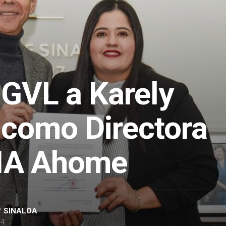
 GVL a Karely
como Directora
MA Ahome
/
SINALOA
24