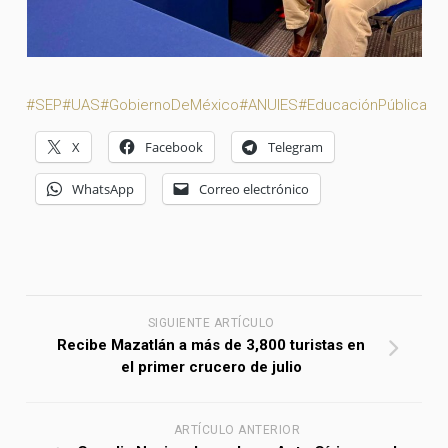
#SEP
#UAS
#GobiernoDeMéxico
#ANUIES
#EducaciónPública
X
Facebook
Telegram
WhatsApp
Correo electrónico
SIGUIENTE ARTÍCULO
Recibe Mazatlán a más de 3,800 turistas en
el primer crucero de julio
ARTÍCULO ANTERIOR