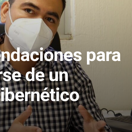
ndaciones para
rse de un
ibernético