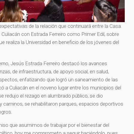
xpectativas de la relación que continuará entre la Casa
 Culiacán con Estrada Ferreiro como Primer Edil, sobre
ue realiza la Universidad en beneficio de los jóvenes del
.
erno, Jesús Estrada Ferreiro destacó los avances
nzas, de infraestructura, de apoyo social, en salud,
 aspectos, enfatizando que logró un saneamiento de las
ó a Culiacán en el noveno lugar entre los municipios del
e redujo el rezago en alumbrado público, se dio
 y caminos, se rehabilitaron parques, espacios deportivos
ogros.
o que asumimos de trabajar por el bienestar del
político, hoy me comprometo a seguir haciéndolo, pues