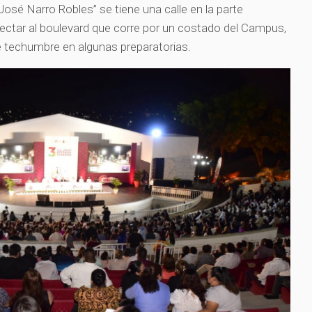
José Narro Robles” se tiene una calle en la parte
ectar al boulevard que corre por un costado del Campus,
 techumbre en algunas preparatorias.