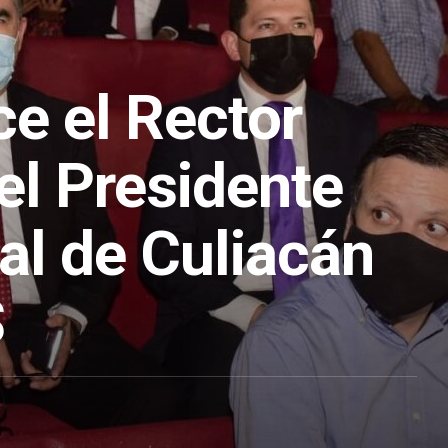
e el Rector
el Presidente
al de Culiacán
S
1