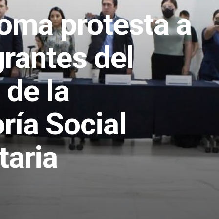
toma protesta a
grantes del
 de la
ría Social
taria