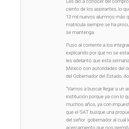
Les dio a conocer del comprom
ciento de los aspirantes, lo qu
13 mil nuevos alumnos más que
matrícula siempre se ha procur
se mantenga.
Puso al corriente a los integr
explicando por qué no se esta
les adelantó que esta semana s
México con autoridades del órg
del Gobernador del Estado, 
“Vamos a buscar llegar a un ac
institución porque ya con lo 
muchos años, ya con impuest
que el SAT busque una propu
del señor gobernador al cual
acercamiento que nos permita y