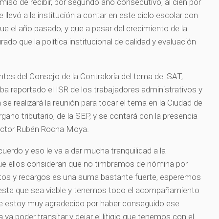
iso de recibir, por segundo año consecutivo, al cien por
e llevó a la institución a contar en este ciclo escolar con
 el año pasado, y que a pesar del crecimiento de la
ado que la política institucional de calidad y evaluación
antes del Consejo de la Contraloría del tema del SAT,
ba reportado el ISR de los trabajadores administrativos y
e realizará la reunión para tocar el tema en la Ciudad de
ano tributario, de la SEP, y se contará con la presencia
doctor Rubén Rocha Moya.
uerdo y eso le va a dar mucha tranquilidad a la
que ellos consideran que no timbramos de nómina por
os y recargos es una suma bastante fuerte, esperemos
esta que sea viable y tenemos todo el acompañamiento
 le estoy muy agradecido por haber conseguido ese
a poder transitar y dejar el litigio que tenemos con el