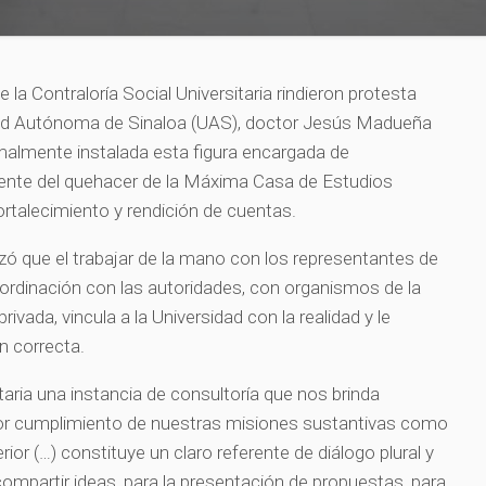
 la Contraloría Social Universitaria rindieron protesta
idad Autónoma de Sinaloa (UAS), doctor Jesús Madueña
malmente instalada esta figura encargada de
diente del quehacer de la Máxima Casa de Estudios
ortalecimiento y rendición de cuentas.
atizó que el trabajar de la mano con los representantes de
oordinación con las autoridades, con organismos de la
 privada, vincula a la Universidad con la realidad y le
n correcta.
itaria una instancia de consultoría que nos brinda
jor cumplimiento de nuestras misiones sustantivas como
ior (…) constituye un claro referente de diálogo plural y
ompartir ideas, para la presentación de propuestas, para