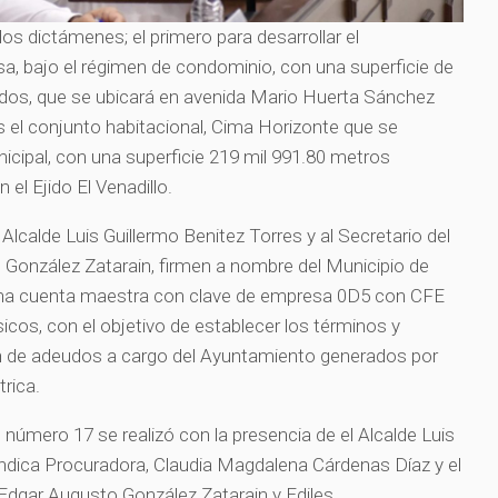
s dictámenes; el primero para desarrollar el
a, bajo el régimen de condominio, con una superficie de
dos, que se ubicará en avenida Mario Huerta Sánchez
s el conjunto habitacional, Cima Horizonte que se
nicipal, con una superficie 219 mil 991.80 metros
 el Ejido El Venadillo.
 Alcalde Luis Guillermo Benitez Torres y al Secretario del
González Zatarain, firmen a nombre del Municipio de
una cuenta maestra con clave de empresa 0D5 con CFE
icos, con el objetivo de establecer los términos y
ión de adeudos a cargo del Ayuntamiento generados por
rica.
 número 17 se realizó con la presencia de el Alcalde Luis
Síndica Procuradora, Claudia Magdalena Cárdenas Díaz y el
Edgar Augusto González Zatarain y Ediles.