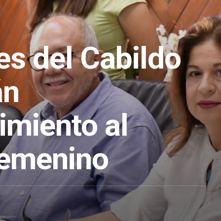
es del Cabildo
án
imiento al
femenino