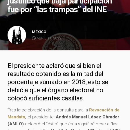
justificó que baja participación
fue por “las trampas” del INE
MÉXICO
ABRIL 11, 2022
El presidente aclaró que si bien el
resultado obtenido es la mitad del
porcentaje sumado en 2018, esto se
debió a que el órgano electoral no
colocó suficientes casillas
Tras la celebración de la consulta para la
Revocación de
Mandato
,
el presidente,
Andrés Manuel López Obrador
(AMLO)
celebró el “éxito” que ésta significó pese a “las