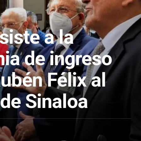
iste a la
ia de ingreso
Rubén Félix al
 de Sinaloa