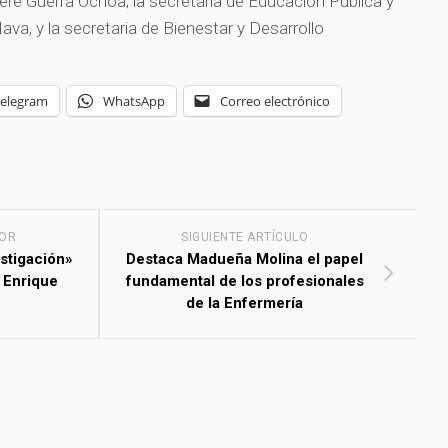
Tere Guerra Ochoa; la secretaria de Educación Pública y
va, y la secretaria de Bienestar y Desarrollo
Telegram
WhatsApp
Correo electrónico
IOR
SIGUIENTE ARTÍCULO
estigación»
Destaca Madueña Molina el papel
 Enrique
fundamental de los profesionales
de la Enfermería