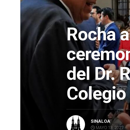
Rocha as
ceremon
del Dr. 
Colegio
SINALOA
MAYO 13, 2022