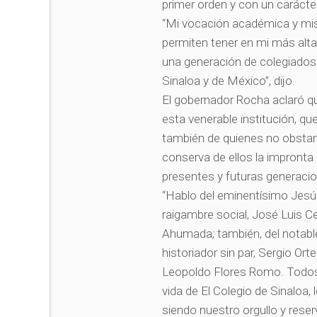
primer orden y con un carácte
“Mi vocación académica y mis 
permiten tener en mi más alta
una generación de colegiados h
Sinaloa y de México”, dijo.
El gobernador Rocha aclaró q
esta venerable institución, q
también de quienes no obstant
conserva de ellos la impronta
presentes y futuras generaci
“Hablo del eminentísimo Jes
raigambre social, José Luis C
Ahumada; también, del notable
historiador sin par, Sergio Or
Leopoldo Flores Romo. Todos 
vida de El Colegio de Sinaloa,
siendo nuestro orgullo y reserv