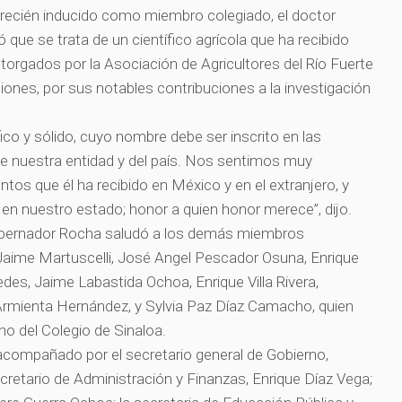
del recién inducido como miembro colegiado, el doctor
que se trata de un científico agrícola que ha recibido
orgados por la Asociación de Agricultores del Río Fuerte
iones, por sus notables contribuciones a la investigación
ífico y sólido, cuyo nombre debe ser inscrito en las
de nuestra entidad y del país. Nos sentimos muy
tos que él ha recibido en México y en el extranjero, y
 en nuestro estado; honor a quien honor merece”, dijo.
gobernador Rocha saludó a los demás miembros
aime Martuscelli, José Angel Pescador Osuna, Enrique
des, Jaime Labastida Ochoa, Enrique Villa Rivera,
Armienta Hernández, y Sylvia Paz Díaz Camacho, quien
o del Colegio de Sinaloa.
 acompañado por el secretario general de Gobierno,
cretario de Administración y Finanzas, Enrique Díaz Vega;