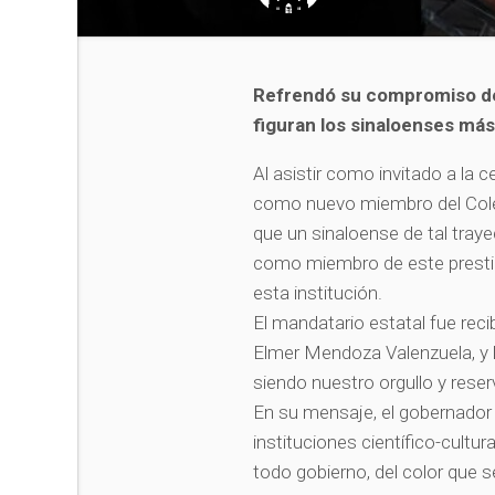
Refrendó su compromiso de
figuran los sinaloenses má
Al asistir como invitado a la
como nuevo miembro del Cole
que un sinaloense de tal traye
como miembro de este prestig
esta institución.
El mandatario estatal fue recib
Elmer Mendoza Valenzuela, y l
siendo nuestro orgullo y reserv
En su mensaje, el gobernador 
instituciones científico-cult
todo gobierno, del color que 