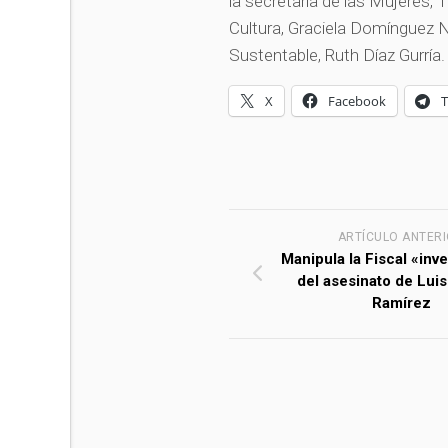
la secretaria de las Mujeres, 
Cultura, Graciela Domínguez Na
Sustentable, Ruth Díaz Gurría.
X
Facebook
ARTÍCULO ANTER
Manipula la Fiscal «inv
del asesinato de Luis
Ramírez