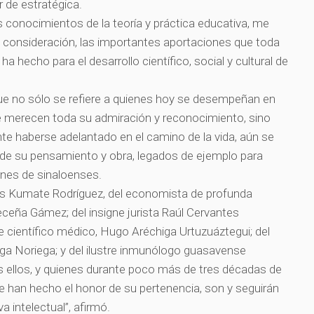
r de estratégica.
conocimientos de la teoría y práctica educativa, me
 consideración, las importantes aportaciones que toda
a hecho para el desarrollo científico, social y cultural de
ue no sólo se refiere a quienes hoy se desempeñan en
ue merecen toda su admiración y reconocimiento, sino
e haberse adelantado en el camino de la vida, aún se
 de su pensamiento y obra, legados de ejemplo para
ones de sinaloenses.
ús Kumate Rodríguez, del economista de profunda
eceña Gámez; del insigne jurista Raúl Cervantes
 científico médico, Hugo Aréchiga Urtuzuáztegui; del
tega Noriega; y del ilustre inmunólogo guasavense
ellos, y quienes durante poco más de tres décadas de
 le han hecho el honor de su pertenencia, son y seguirán
a intelectual”, afirmó.