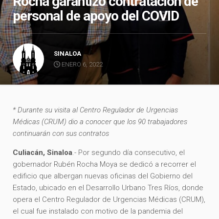
Rocha garantizó contratación de
personal de apoyo del COVID
SINALOA
ENERO 6, 2022
* Durante su visita al Centro Regulador de Urgencias
Médicas (CRUM) dio a conocer que los 90 trabajadores
continuarán con sus contratos
Culiacán, Sinaloa
.- Por segundo día consecutivo, el
gobernador Rubén Rocha Moya se dedicó a recorrer el
edificio que albergan nuevas oficinas del Gobierno del
Estado, ubicado en el Desarrollo Urbano Tres Ríos, donde
opera el Centro Regulador de Urgencias Médicas (CRUM),
el cual fue instalado con motivo de la pandemia del