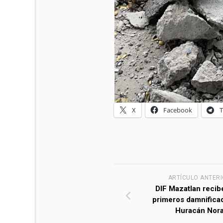
X
Facebook
ARTÍCULO ANTER
DIF Mazatlan recibe
primeros damnifica
Huracán Nor