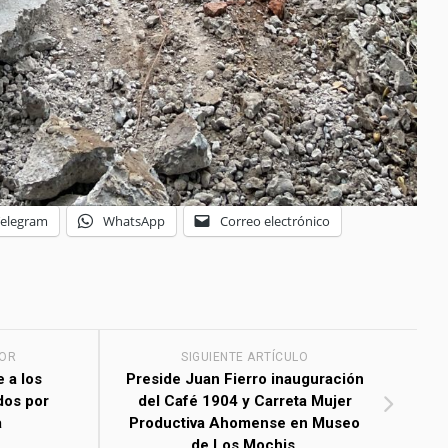
Telegram
WhatsApp
Correo electrónico
IOR
SIGUIENTE ARTÍCULO
 a los
Preside Juan Fierro inauguración
dos por
del Café 1904 y Carreta Mujer
a
Productiva Ahomense en Museo
de Los Mochis.