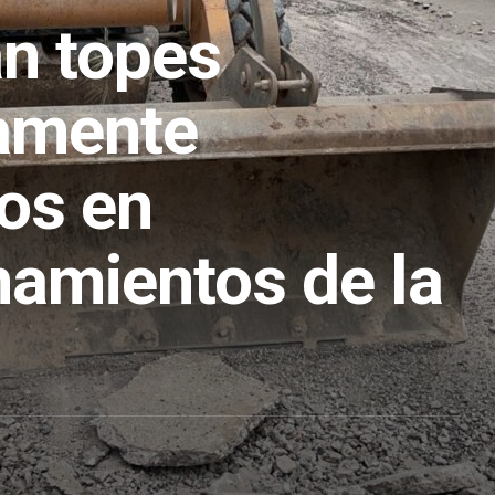
an topes
amente
dos en
namientos de la