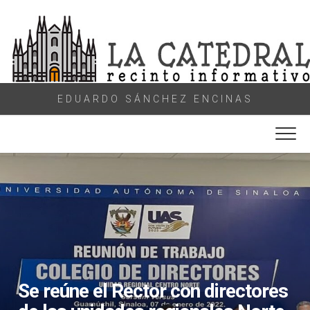
Skip
to
content
EDUARDO SÁNCHEZ ENCINAS
Se reúne el Rector con directores