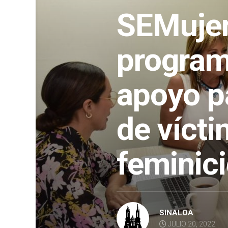
SEMujer
program
apoyo pa
de víct
feminici
SINALOA
JULIO 20, 2022