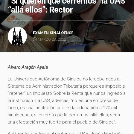
“Si quieren que cerremos” la UAS
“allá ellos”: Rector
EXAMEN SINALOENSE
MARZO 23, 2022
Alvaro Aragón Ayala
La Universidad Autónoma de Sinaloa no le debe nada al
Sistema de Administración Tributaria porque es imposible
“retener” un Impuesto Sobre la Renta que nunca ingresó a
la institución. La UAS, además, “no es una empresa de
lucro, es una institución que le da educación a 170 mil
sinaloenses; si quieren que la cerremos, allá ellos; sería
una afectación muy fuerte para el pueblo de Sinaloa”.
Así tajante, contestó al rector de la UAS, Jesús Madueña