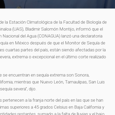
de la Estación Climatológica de la Facultad de Biología de
inaloa (UAS), Bladimir Salomón Montijo, informó que el
ón Nacional del Agua (CONAGUA) lanzó una declaratoria
sequía en México después de que el Monitor de Sequía de
es cuartas partes del país, están siendo afectadas por la
era, extrema o excepcional en el último corte realizado
e se encuentran en sequía extrema son Sonora,
lifornia; mientras que Nuevo León, Tamaulipas, San Luis
equía severa”, dijo.
pertenecen a la franja norte del país en las que se han
as superiores a 45 grados Celsius en Baja California y
ntidades restantes, sumado a la falta de lluvias y el bajo