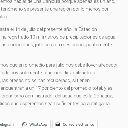
demos hablar de una Canícula porque apenas es un año,
te fenómeno se presente una región por lo menos por
laró.
sta el 14 de julio del presente año, la Estación
o ha registrado 10 milímetros de precipitaciones de agua
as las condiciones, julio será un mes preocupantemente
os que en promedio para julio nos debe llover alrededor
 día de hoy solamente tenemos diez milímetros
, las presas no se han recuperado, sí tienen
encuentran a un 17 por ciento del promedio total; y es
el organismo administrador del agua que es la Conagua,
das que esperemos sean suficientes para mitigar la
Telegram
WhatsApp
Correo electrónico