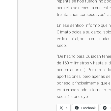
repente se nos fueron, no po
para ello se necesita que es
treinta años consecutivos”, ac
En ese sentido, informó que ha
Climatológica a su cargo, sol
en la capital, por lo que, dad
seco.
“De hecho para Culiacán tenem
de 160 milímetros y hasta el
acumulados (…). Por otro lado
aportaciones, pero apenas se 
por eso, principalmente, que 
está empezando a tomar medi
sequía”, concluyó.
X
Facebook