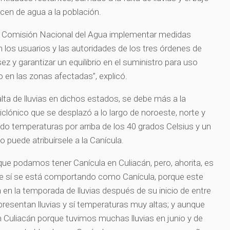
ecen de agua a la población.
 la Comisión Nacional del Agua implementar medidas
 los usuarios y las autoridades de los tres órdenes de
ez y garantizar un equilibrio en el suministro para uso
co en las zonas afectadas”, explicó.
ta de lluvias en dichos estados, se debe más a la
clónico que se desplazó a lo largo de noroeste, norte y
o temperaturas por arriba de los 40 grados Celsius y un
o puede atribuírsele a la Canícula.
e podamos tener Canícula en Culiacán, pero, ahorita, es
e sí se está comportando como Canícula, porque este
en la temporada de lluvias después de su inicio de entre
presentan lluvias y sí temperaturas muy altas; y aunque
 Culiacán porque tuvimos muchas lluvias en junio y de