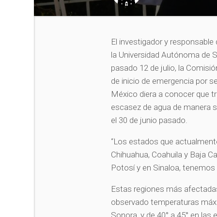
El investigador y responsable 
la Universidad Autónoma de S
pasado 12 de julio, la Comisi
de inicio de emergencia por 
México diera a conocer que tr
escasez de agua de manera sev
el 30 de junio pasado.
“Los estados que actualment
Chihuahua, Coahuila y Baja Ca
Potosí y en Sinaloa, tenemos s
Estas regiones más afectadas 
observado temperaturas máxim
Sonora, y de 40° a 45° en las e