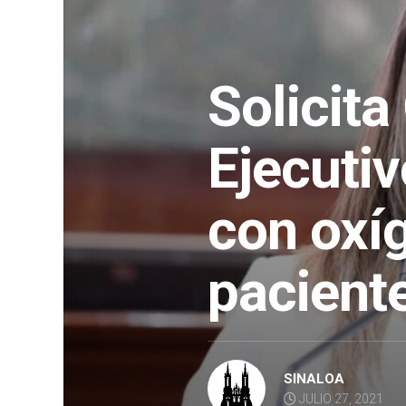
Solicit
Ejecutiv
con oxí
pacient
SINALOA
JULIO 27, 2021