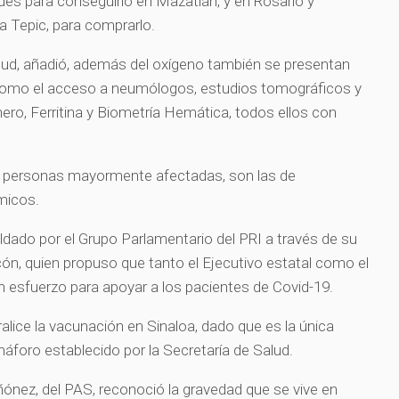
ades para conseguirlo en Mazatlán, y en Rosario y
a Tepic, para comprarlo.
alud, añadió, además del oxígeno también se presentan
 como el acceso a neumólogos, estudios tomográficos y
o, Ferritina y Biometría Hemática, todos ellos con
s personas mayormente afectadas, son las de
micos.
ldado por el Grupo Parlamentario del PRI a través de su
ón, quien propuso que tanto el Ejecutivo estatal como el
 esfuerzo para apoyar a los pacientes de Covid-19.
lice la vacunación en Sinaloa, dado que es la única
máforo establecido por la Secretaría de Salud.
ñónez, del PAS, reconoció la gravedad que se vive en