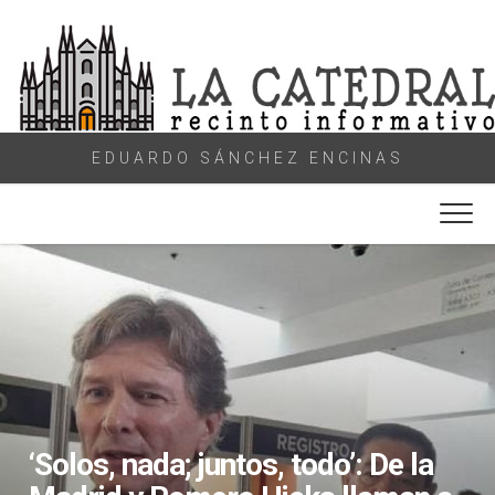
Skip
to
content
EDUARDO SÁNCHEZ ENCINAS
‘Solos, nada; juntos, todo’: De la