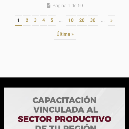
Página 1 de 60
1
2
3
4
5
...
10
20
30
...
»
Última »