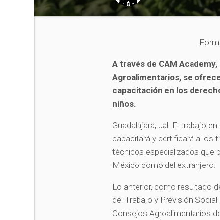
Forma
A través de CAM Academy, l
Agroalimentarios, se ofrec
capacitación en los derecho
niños.
Guadalajara, Jal. El trabajo e
capacitará y certificará a los
técnicos especializados que p
México como del extranjero.
Lo anterior, como resultado de
del Trabajo y Previsión Social
Consejos Agroalimentarios de