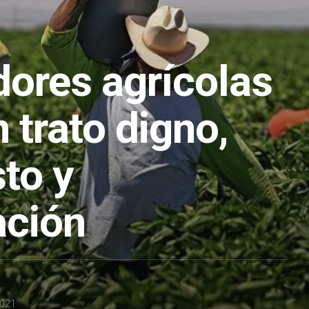
dores agrícolas
n trato digno,
to y
ación
2021