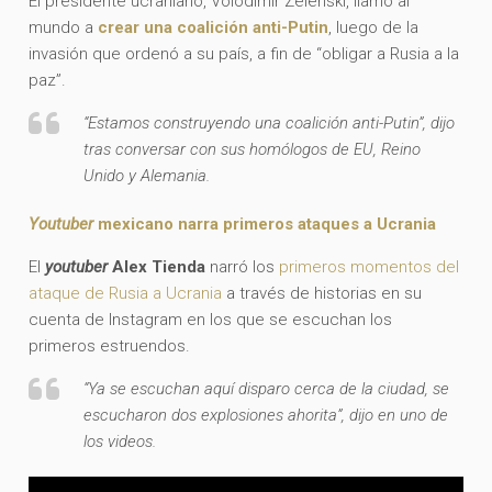
El presidente ucraniano, Volodimir Zelenski, llamó al
mundo a
crear una coalición anti-Putin
, luego de la
invasión que ordenó a su país, a fin de “obligar a Rusia a la
paz”.
“Estamos construyendo una coalición anti-Putin”, dijo
tras conversar con sus homólogos de EU, Reino
Unido y Alemania.
Youtuber
mexicano narra primeros ataques a Ucrania
El
youtuber
Alex Tienda
narró los
primeros momentos del
ataque de Rusia a Ucrania
a través de historias en su
cuenta de Instagram en los que se escuchan los
primeros estruendos.
“Ya se escuchan aquí disparo cerca de la ciudad, se
escucharon dos explosiones ahorita”, dijo en uno de
los videos.