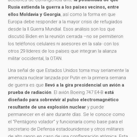
Rusia extienda la guerra a los países vecinos, entre
ellos Moldavia y Georgia
, así como la forma en que
Europa debe responder a la mayor crisis de refugiados
desde la II Guerra Mundial. Esos análisis son los que
discutió Biden en la reunión cerrada –no se permitieron
los teléfonos celulares ni asesores en la sala- con los
otros 29 líderes de los países que integran la alianza
militar occidental, la OTAN.
Una señal de que Estados Unidos toma muy seriamente la
amenaza nuclear lanzada por Putin en la primera semana
de guerra es que
llevó a la gira presidencial un avión a
prueba de radiación
. El avión Boeing 747 E4-B
está
diseñado para sobrevivir al pulso electromagnético
resultante de una explosión nuclear
y puede
permanecer en el aire durante días. Se le conoce como
el “Pentágono volador” y funcionaría como base para el
secretario de Defensa estadounidense y otros militares
de alto rango en caso de una conflagración atómica. Esta