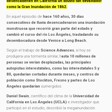
desencadenen en California un diluvio tan devastador
como la Gran Inundación de 1862.
En aquel episodio de
hace 160 años, 30 días
consecutivos de lluvia desencadenaron una inundación
monstruosa que recorrió gran parte del estado y
cambió el curso del río Los Ángeles, trasladando su
desembocadura desde Venice a Long Beach.
Según el trabajo de
Science Advances
, si hoy se
produjera una tormenta similar, h
asta 10 millones de
personas se verían desplazadas, las principales
autopistas interestatales, como las interestatales 5 y
80, quedarían cortadas durante meses, y centros de
población como Stockton, Fresno y partes de Los
Ángeles quedarían
sumergidos.
Daniel Swain
, científico del clima de la
Universidad de
California en Los Ángeles (UCLA)
e investigador que
participó en el estudio, describió la megainundación