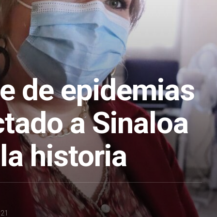
ie de epidemias
ctado a Sinaloa
la historia
021