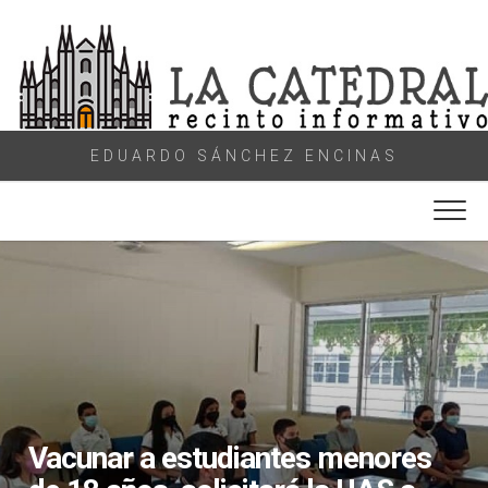
Skip
to
content
EDUARDO SÁNCHEZ ENCINAS
Vacunar a estudiantes menores