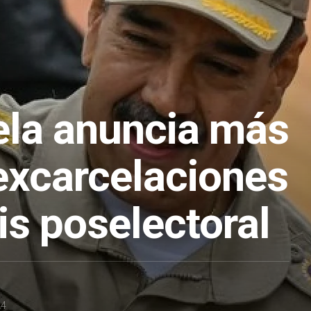
la anuncia más
excarcelaciones
sis poselectoral
24