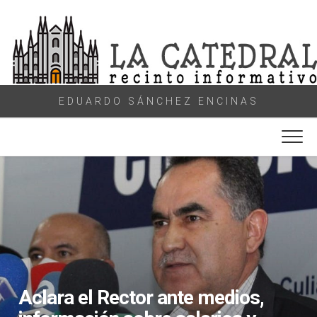
Skip
to
content
EDUARDO SÁNCHEZ ENCINAS
Aclara el Rector ante medios,