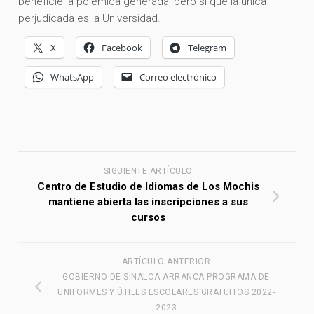
beneficie la polémica generada, pero sí que la única
perjudicada es la Universidad.
X
Facebook
Telegram
WhatsApp
Correo electrónico
SIGUIENTE ARTÍCULO
Centro de Estudio de Idiomas de Los Mochis
mantiene abierta las inscripciones a sus
cursos
ARTÍCULO ANTERIOR
GOBIERNO DE SINALOA ARRANCA PROGRAMA DE
UNIFORMES Y ÚTILES ESCOLARES GRATUITOS 2022-
2023